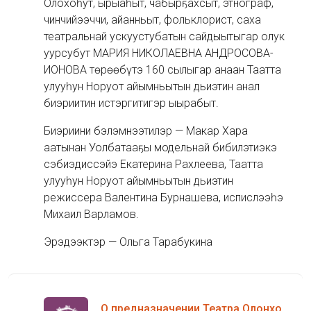
Олоҥхоһут, ырыаһыт, чабырҕахсыт, этнограф,
чинчийээччи, айанньыт, фольклорист, саха
театральнай ускуустубатын сайдыытыгар олук
уурсубут МАРИЯ НИКОЛАЕВНА АНДРОСОВА-
ИОНОВА төрөөбүтэ 160 сылыгар анаан Таатта
улууһун Норуот айымньытын дьиэтин анал
биэриитин истэргитигэр ыҥырабыт.
Биэриини бэлэмнээтилэр — Макар Хара
аатынан Уолбатааҕы модельнай бибилэтиэкэ
сэбиэдиссэйэ Екатерина Рахлеева, Таатта
улууһун Норуот айымньытын дьиэтин
режиссера Валентина Бурнашева, испислээһэ
Михаил Варламов.
Эрэдээктэр — Ольга Тарабукина
О предназначении Театра Олонхо