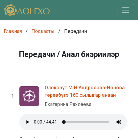
Главная
/
Подкасты
/
Передачи
Передачи /
Анал биэриилэр
Олоҥхоһут М.Н.Андросова-Ионова
төрөөбүтэ 160 сылыгар анаан
1
Екатерина Рахлеева