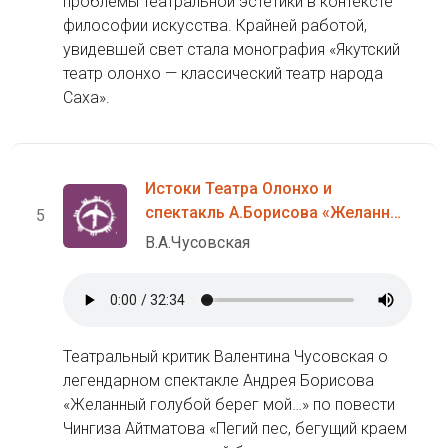
проблемы театральной эстетики в контексте
философии искусства. Крайней работой,
увидевшей свет стала монография «Якутский
театр олонхо — классический театр народа
Саха».
Истоки Театра Олонхо и
спектакль А.Борисова «Желанный
5
голубой берег мой…»
В.А.Чусовская
Театральный критик Валентина Чусовская о
легендарном спектакле Андрея Борисова
«Желанный голубой берег мой…» по повести
Чингиза Айтматова «Пегий пес, бегущий краем