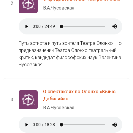
2
В.А.Чусовская
Путь артиста и путь зрителя Театра Олонхо — о
предназначении Театра Олонхо театральный
критик, кандидат философских наук Валентина
Чусовская.
О спектаклях по Олонхо «Кыыс
Дэбилийэ»
3
В.А.Чусовская