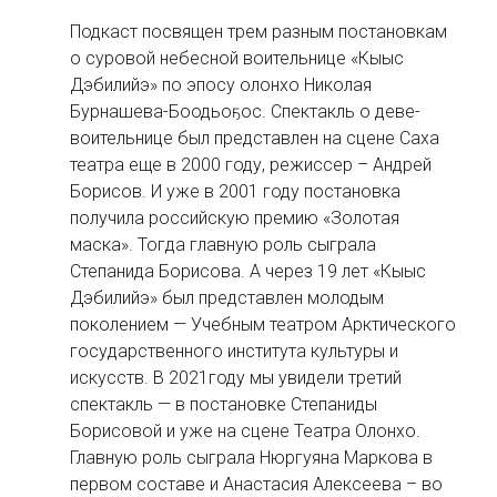
Подкаст посвящен трем разным постановкам
о суровой небесной воительнице «Кыыс
Дэбилийэ» по эпосу олонхо Николая
Бурнашева-Боодьоҕос. Спектакль о деве-
воительнице был представлен на сцене Саха
театра еще в 2000 году, режиссер – Андрей
Борисов. И уже в 2001 году постановка
получила российскую премию «Золотая
маска». Тогда главную роль сыграла
Степанида Борисова. А через 19 лет «Кыыс
Дэбилийэ» был представлен молодым
поколением — Учебным театром Арктического
государственного института культуры и
искусств. В 2021году мы увидели третий
спектакль — в постановке Степаниды
Борисовой и уже на сцене Театра Олонхо.
Главную роль сыграла Нюргуяна Маркова в
первом составе и Анастасия Алексеева – во