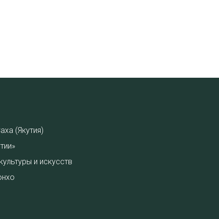
аха (Якутия)
тии»
культуры и искусств
онхо