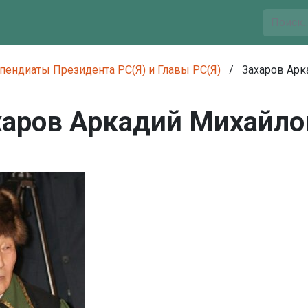
пендиаты Президента РС(Я) и Главы РС(Я)
/
Захаров Арк
харов Аркадий Михайло