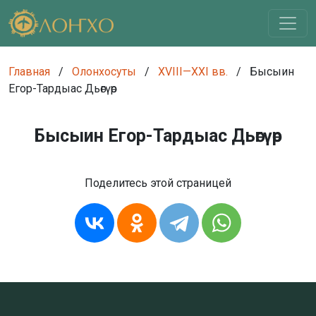
Главная
/
Олонхосуты
/
XVIII—XXI вв.
/
Бысыин
Егор-Тардыас Дьөгүөр
Бысыин Егор-Тардыас Дьөгүөр
Поделитесь этой страницей