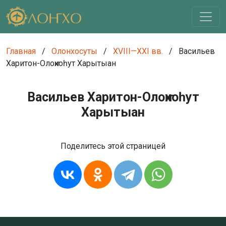
Главная
/
Олонхосуты
/
XVIII—XXI вв.
/
Васильев
Харитон-Олоҥхоһут Харытыан
Васильев Харитон-Олоҥхоһут
Харытыан
Поделитесь этой страницей