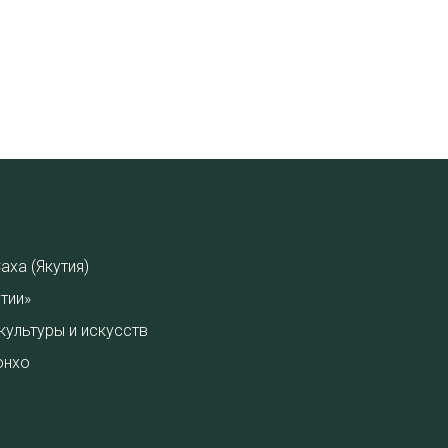
аха (Якутия)
тии»
культуры и искусств
онхо