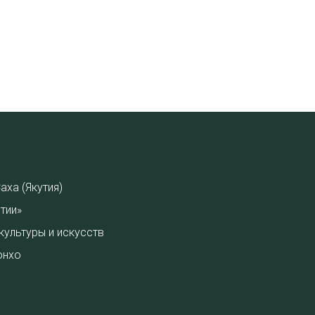
аха (Якутия)
тии»
культуры и искусств
онхо