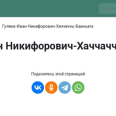
Гуляев Иван Никифорович-Хаччаччы Бааньата
н Никифорович-Хаччач
Поделитесь этой страницей