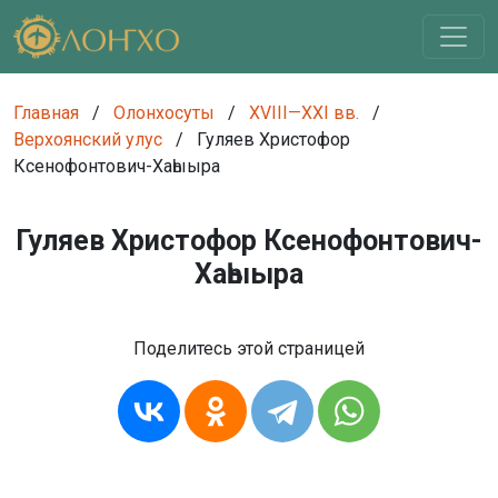
Главная
/
Олонхосуты
/
XVIII—XXI вв.
/
Верхоянский улус
/
Гуляев Христофор
Ксенофонтович-Хаһыыра
Гуляев Христофор Ксенофонтович-
Хаһыыра
Поделитесь этой страницей