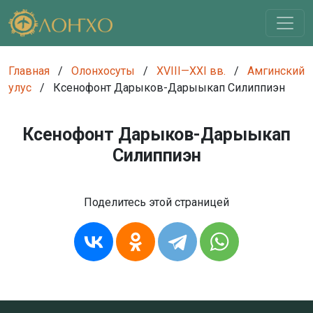
Главная
/
Олонхосуты
/
XVIII—XXI вв.
/
Амгинский
улус
/
Ксенофонт Дарыков-Дарыыкап Силиппиэн
Ксенофонт Дарыков-Дарыыкап
Силиппиэн
Поделитесь этой страницей