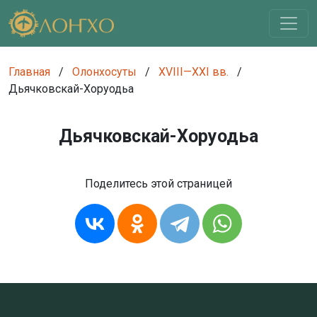
Главная
/
Олонхосуты
/
XVIII—XXI вв.
/
Дьячковскай-Хоруодьа
Дьячковскай-Хоруодьа
Поделитесь этой страницей