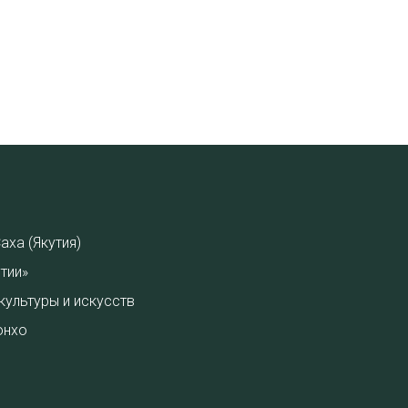
аха (Якутия)
тии»
культуры и искусств
онхо