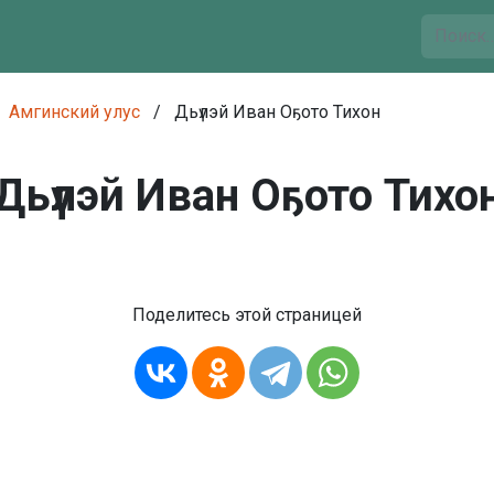
Амгинский улус
/
Дьүлэй Иван Оҕото Тихон
Дьүлэй Иван Оҕото Тихо
Поделитесь этой страницей