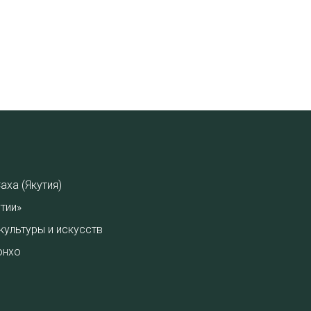
аха (Якутия)
тии»
культуры и искусств
онхо