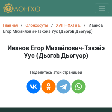
Главная
/
Олонхосуты
/
XVIII—XXI вв.
/
Иванов
Егор Михайлович-Тэкэйэ Уус (Дьэгэһэ Дьөгүөр)
Иванов Егор Михайлович-Тэкэйэ
Уус (Дьэгэһэ Дьөгүөр)
Поделитесь этой страницей