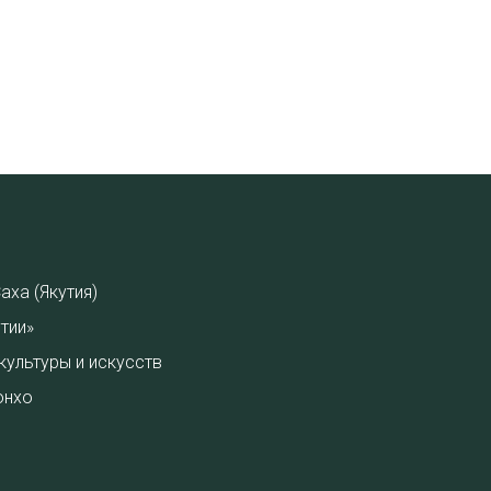
аха (Якутия)
тии»
культуры и искусств
онхо