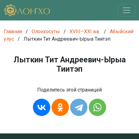
Главная
/
Олонхосуты
/
XVIII—XXI вв.
/
Абыйский
улус
/
Лыткин Тит Андреевич-Ырыа Тиитэп
Лыткин Тит Андреевич-Ырыа
Тиитэп
Поделитесь этой страницей