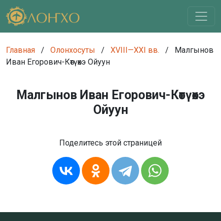
Главная
/
Олонхосуты
/
XVIII—XXI вв.
/
Малгынов
Иван Егорович-Көтүөхэ Ойуун
Малгынов Иван Егорович-Көтүөхэ
Ойуун
Поделитесь этой страницей