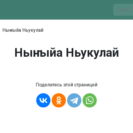
Ныҥныйа Ньукулай
Ныҥныйа Ньукулай
Поделитесь этой страницей