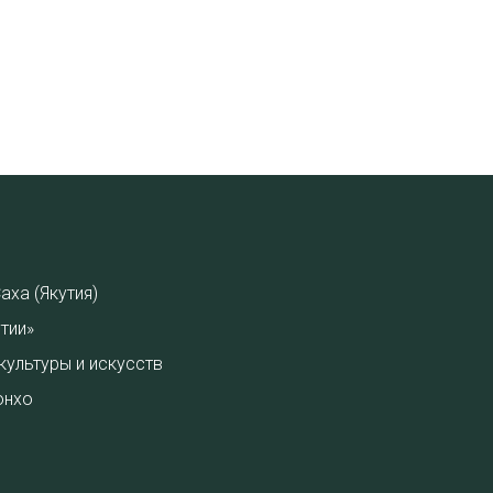
аха (Якутия)
тии»
культуры и искусств
онхо