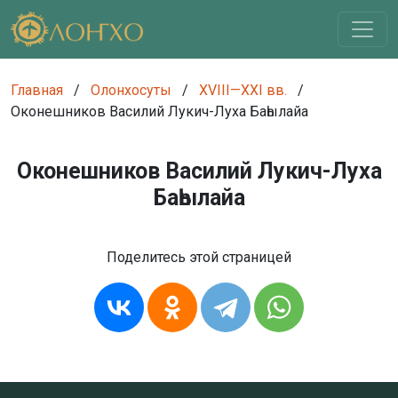
Главная
/
Олонхосуты
/
XVIII—XXI вв.
/
Оконешников Василий Лукич-Луха Баһылайа
Оконешников Василий Лукич-Луха
Баһылайа
Поделитесь этой страницей