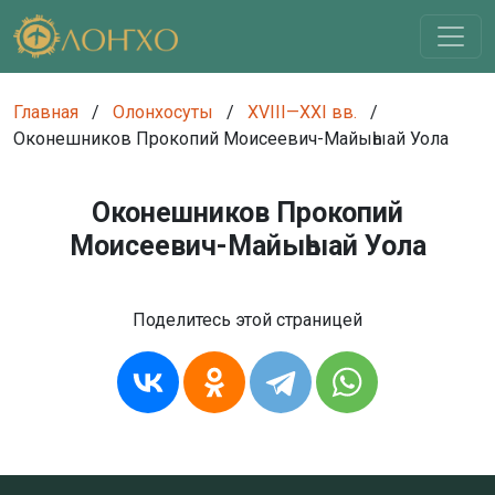
Главная
/
Олонхосуты
/
XVIII—XXI вв.
/
Оконешников Прокопий Моисеевич-Майыһыай Уола
Оконешников Прокопий
Моисеевич-Майыһыай Уола
Поделитесь этой страницей