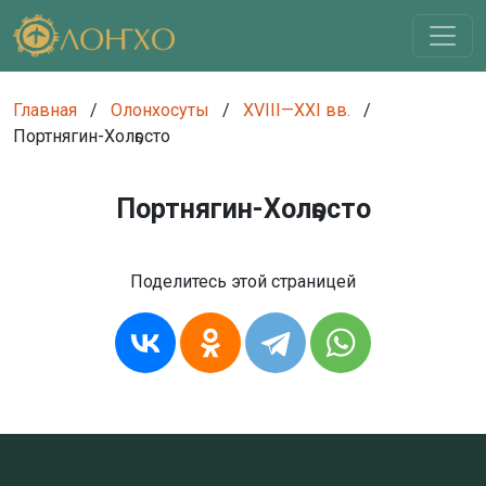
Главная
/
Олонхосуты
/
XVIII—XXI вв.
/
Портнягин-Холҕосто
Портнягин-Холҕосто
Поделитесь этой страницей