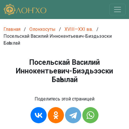
Главная
/
Олонхосуты
/
XVIII—XXI вв.
/
Посельскай Василий Иннокентьевич-Биэдьээски
Баһылай
Посельскай Василий
Иннокентьевич-Биэдьээски
Баһылай
Поделитесь этой страницей