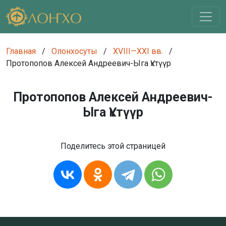
Главная
/
Олонхосуты
/
XVIII—XXI вв.
/
Протопопов Алексей Андреевич-Ыга Үктүүр
Протопопов Алексей Андреевич-
Ыга Үктүүр
Поделитесь этой страницей