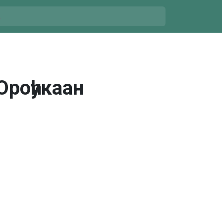
роһукаан