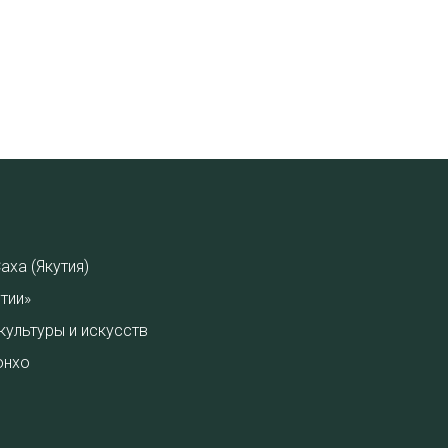
аха (Якутия)
тии»
культуры и искусств
онхо