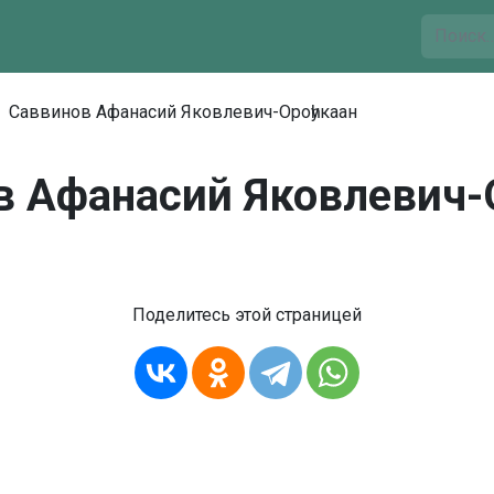
Саввинов Афанасий Яковлевич-Ороһукаан
в Афанасий Яковлевич-О
Поделитесь этой страницей