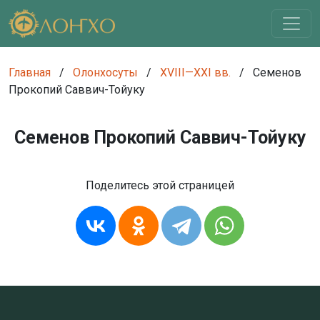
Главная
/
Олонхосуты
/
XVIII—XXI вв.
/
Семенов
Прокопий Саввич-Тойуку
Семенов Прокопий Саввич-Тойуку
Поделитесь этой страницей