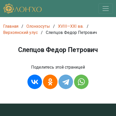
Главная
/
Олонхосуты
/
XVIII—XXI вв.
/
Верхоянский улус
/
Слепцов Федор Петрович
Слепцов Федор Петрович
Поделитесь этой страницей