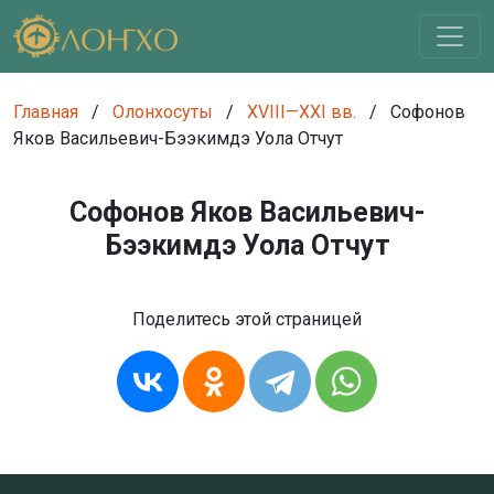
Главная
/
Олонхосуты
/
XVIII—XXI вв.
/
Софонов
Яков Васильевич-Бээкимдэ Уола Отчут
Софонов Яков Васильевич-
Бээкимдэ Уола Отчут
Поделитесь этой страницей