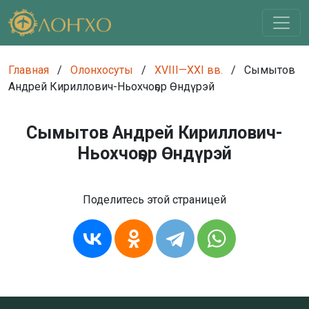
Главная
/
Олонхосуты
/
XVIII—XXI вв.
/
Сымытов
Андрей Кириллович-Ньохчоҕор Өндүрэй
Сымытов Андрей Кириллович-
Ньохчоҕор Өндүрэй
Поделитесь этой страницей