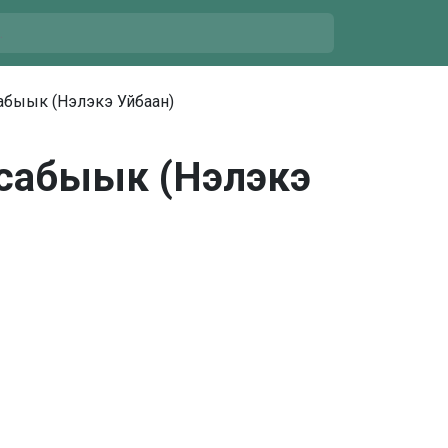
абыык (Нэлэкэ Уйбаан)
ссабыык (Нэлэкэ