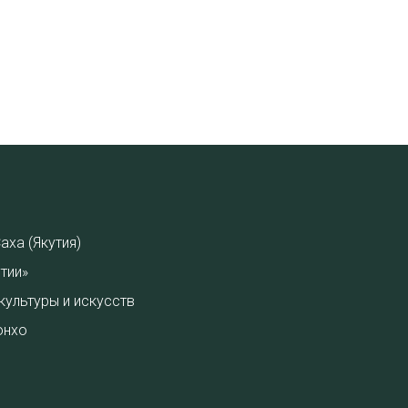
аха (Якутия)
тии»
культуры и искусств
онхо