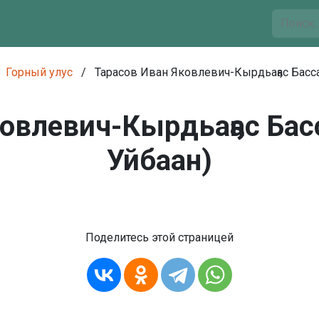
Горный улус
/
Тарасов Иван Яковлевич-Кырдьаҕас Басс
ковлевич-Кырдьаҕас Ба
Уйбаан)
Поделитесь этой страницей