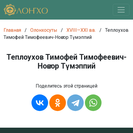
Главная
/
Олонхосуты
/
XVIII—XXI вв.
/
Теплоухов
Тимофей Тимофеевич-Ноҥсор Түмэппий
Теплоухов Тимофей Тимофеевич-
Ноҥсор Түмэппий
Поделитесь этой страницей