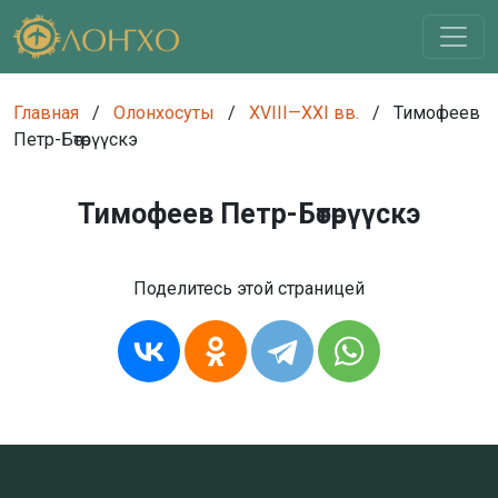
Главная
/
Олонхосуты
/
XVIII—XXI вв.
/
Тимофеев
Петр-Бөтөрүүскэ
Тимофеев Петр-Бөтөрүүскэ
Поделитесь этой страницей