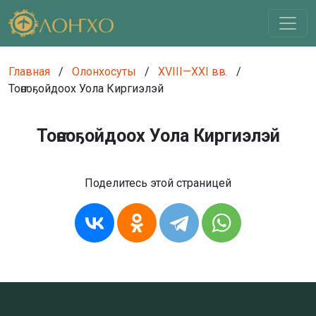
Главная
/
Олонхосуты
/
XVIII—XXI вв.
/
Тоҥсоҕойдоох Уола Киргиэлэй
Тоҥсоҕойдоох Уола Киргиэлэй
Поделитесь этой страницей