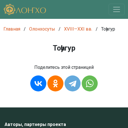
Главная
/
Олонхосуты
/
XVIII—XXI вв.
/
Тоһугур
Тоһугур
Поделитесь этой страницей
Авторы, партнеры проекта