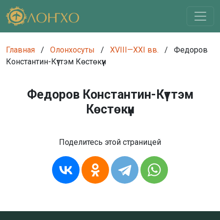
Главная
/
Олонхосуты
/
XVIII—XXI вв.
/
Федоров
Константин-Күттэм Көстөкүүн
Федоров Константин-Күттэм
Көстөкүүн
Поделитесь этой страницей