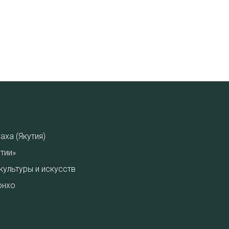
аха (Якутия)
тии»
культуры и искусств
онхо