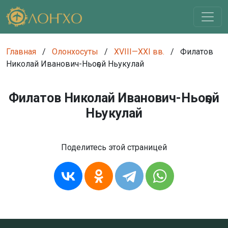
Главная
/
Олонхосуты
/
XVIII—XXI вв.
/
Филатов
Николай Иванович-Ньоҕой Ньукулай
Филатов Николай Иванович-Ньоҕой
Ньукулай
Поделитесь этой страницей