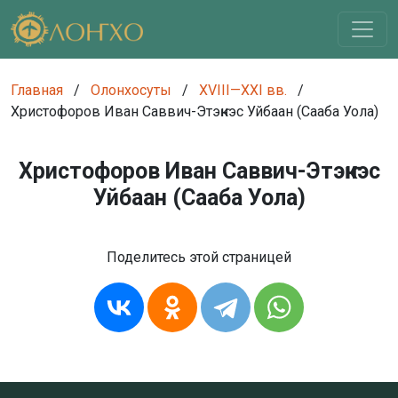
Главная
/
Олонхосуты
/
XVIII—XXI вв.
/
Христофоров Иван Саввич-Этэҥкэс Уйбаан (Сааба Уола)
Христофоров Иван Саввич-Этэҥкэс
Уйбаан (Сааба Уола)
Поделитесь этой страницей