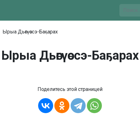
Ырыа Дьөгүөссэ-Баҕарах
Ырыа Дьөгүөссэ-Баҕарах
Поделитесь этой страницей