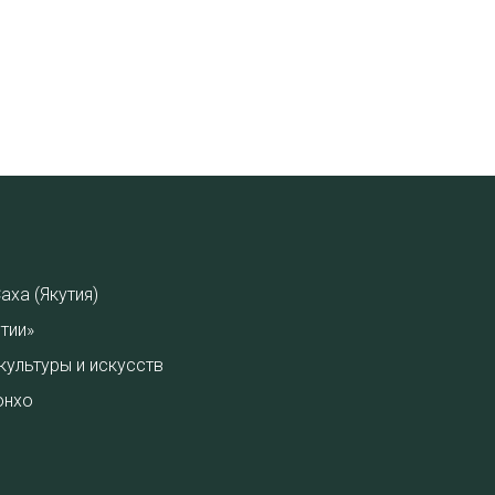
аха (Якутия)
тии»
культуры и искусств
онхо