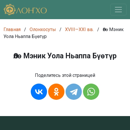
Главная
/
Олонхосуты
/
XVIII—XXI вв.
/
Өлө Мэник
Уола Ньаппа Бүөтүр
Өлө Мэник Уола Ньаппа Бүөтүр
Поделитесь этой страницей