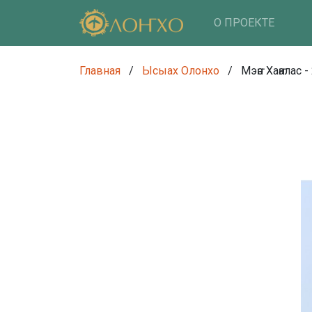
О ПРОЕКТЕ
Главная
/
Ысыах Олонхо
/
Мэҥэ Хаҥалас -