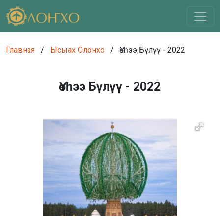
Главная
/
Ысыах Олонхо
/
Үөһээ Бүлүү - 2022
Үөһээ Бүлүү - 2022