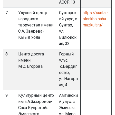
АCCP, 13
7
Улусный центр
Сунтарск
https://suntar-
народного
ий улус, с.
olonkho.saha.
творчества имени
Сунтар,
muzkult.ru/
С.А. Зверева-
ул.
Кыыл Уола
Вилюйск
ая, 32
8
Центр досуга
​Горный
имени
улус,
М.С. Егорова
с.Бердиг
естях,
ул.Нагорн
ая, 4
9
Культурный центр
Амгински
им.Е.А.Захаровой-
й улус, с.
Саха Күөрэгэйэ
Эмиссы,
Эмисского
ул. Мира,