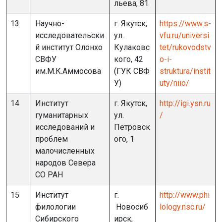
льева, 81
13
Научно-
г. Якутск,
https://www.s-
исследовательски
ул.
vfu.ru/universi
й институт Олонхо
Кулаковс
tet/rukovodstv
СВФУ
кого, 42
o-i-
им.М.К.Аммосова
(ГУК СВФ
struktura/instit
У)
uty/niio/
14
Институт
г. Якутск,
http://igi.ysn.ru
гуманитарных
ул.
/
исследований и
Петровск
проблем
ого, 1
малочисленных
народов Севера
СО РАН
15
Институт
г.
http://www.phi
филологии
Новосиб
lology.nsc.ru/
Сибирского
ирск,