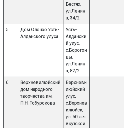
Бестях,
ул.Ленин
а, 34/2
5
Дом Олонхо Усть-
Усть-
Алданского улуса
Алдански
й улус,
с.Борогон
цы,
ул.Ленин
а, 82/2
6
Верхневилюйский
Верхневи
дом народного
люйский
творчества им.
улус,
П.Н. Тобурокова
с.Верхнев
илюйск,
ул. 50 лет
Якутской