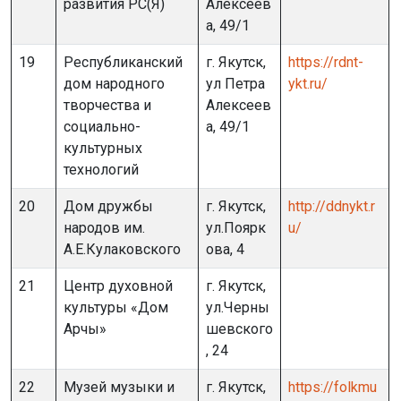
развития РС(Я)
Алексеев
а, 49/1
19
Республиканский
г. Якутск,
https://rdnt-
дом народного
ул Петра
ykt.ru/
творчества и
Алексеев
социально-
а, 49/1
культурных
технологий
20
Дом дружбы
г. Якутск,
http://ddnykt.r
народов им.
ул.Поярк
u/
А.Е.Кулаковского
ова, 4
21
Центр духовной
г. Якутск,
культуры «Дом
ул.Черны
Арчы»
шевского
, 24
22
Музей музыки и
г. Якутск,
https://folkmu