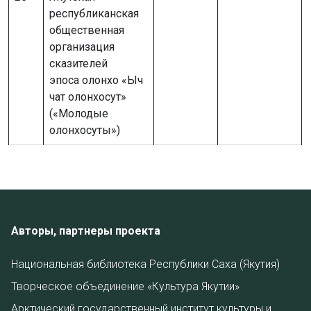
республиканская
общественная
организация
сказителей
эпоса олонхо «Ыч
чат олонхосут»
(«Молодые
олонхосуты»)
Авторы, партнеры проекта
Национальная библиотека Республики Саха (Якутия)
Творческое объединение «Культура Якутии»
Арктический государственный институт культуры и