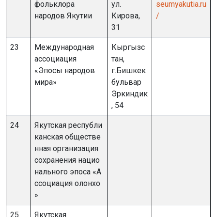
фольклора
ул.
seumyakutia.ru
народов Якутии
Кирова,
/
31
23
Международная
Кыргызс
ассоциация
тан,
«Эпосы народов
г.Бишкек
мира»
бульвар
Эркиндик
, 54
24
Якутская республи
канская обществе
нная организация
сохранения нацио
нального эпоса «А
ссоциация олонхо
»
25
Якутская