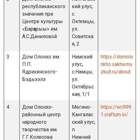
республиканского
кий улус,
значения при
с.
Центре культуры
Октемцы,
«Барҕарыы» им.
ул.
А.С.Даниловой
Советска
я, 2
3
Дом Олонхо им.
Намский
https://domolo
П.П.
улус,
nkho.sakha.mu
Ядрихинского-
с.Намцы,
zkult.ru/about
Бэдьээлэ
ул.
Октябрьс
кая, 1/1
4
Дом Олонхо-
Мегино-
https://wc999
районный центр
Кангалас
1.craftum.io/
народного
ский улус,
творчества им.
п.
Г.Г.Колесова
Нижний