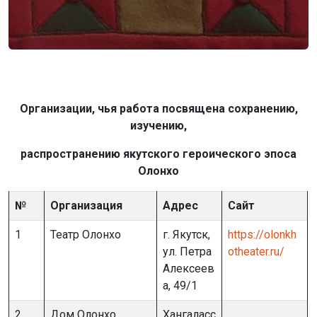
Организации, чья работа посвящена сохранению,
изучению,
распространению
якутского героического эпоса
Олонхо
№
Организация
Адрес
Сайт
1
Театр Олонхо
г. Якутск,
https://olonkh
ул. Петра
otheater.ru/
Алексеев
а, 49/1
2
Дом Олонхо
Хангаласс