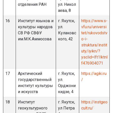
отделения РАН
ул. Никол
аева, 8
16
Институт языков и
г. Якутск,
https://www.s-
культуры народов
ул.
vfu.ru/universi
СВ РФ СВФУ
Кулаковс
tet/rukovodstv
им.М.К.Аммосова
кого, 42
o-i-
struktura/instit
uty/iyikn/?
ysclid=lft1lktnl
f476904071
17
Арктический
г. Якутск,
https://agiki.ru
государственный
ул.
/
институт культуры
Орджони
и искусств
кидзе, 4
18
Институт
г. Якутск,
https://instgeo
геокультурного
ул Петра
cult.ru/