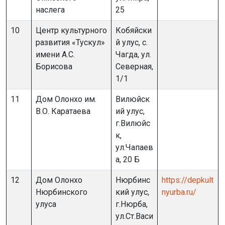
наслега
25
10
Центр культурного
Кобяйски
развития «Тускул»
й улус, с.
имени А.С.
Чагда, ул.
Борисова
Северная,
1/1
11
Дом Олонхо им.
Вилюйск
В.О. Каратаева
ий улус,
г.Вилюйс
к,
ул.Чапаев
а, 20 Б
12
Дом Олонхо
Нюрбинс
https://depkult
Нюрбинского
кий улус,
nyurba.ru/
улуса
г.Нюрба,
ул.Ст.Васи