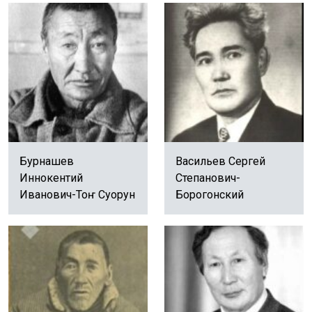
Бурнашев
Васильев Сергей
Иннокентий
Степанович-
Иванович-Тоҥ Суорун
Борогонский