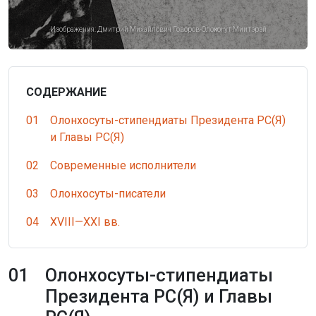
Изображения:
Дмитрий Михайлович Говоров-Олоҥхоһут Миитэрэй
СОДЕРЖАНИЕ
01
Олонхосуты-стипендиаты Президента РС(Я)
и Главы РС(Я)
02
Современные исполнители
03
Олонхосуты-писатели
04
XVIII—XXI вв.
01
Олонхосуты-стипендиаты
Президента РС(Я) и Главы