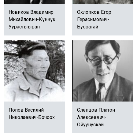
Новиков Владимир
Охлопков Егор
Михайлович-Күннүк
Герасимович-
Уурастыырап
Буоратай
Попов Василий
Слепцов Платон
Николаевич-Бочоох
Алексеевич-
Ойуунускай