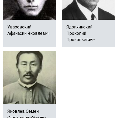
Уваровский
Ядрихинский
Афанасий Яковлевич
Прокопий
Прокопьевич-
Бэдьээлэ
Яковлев Семен
Степанович-Эрилик