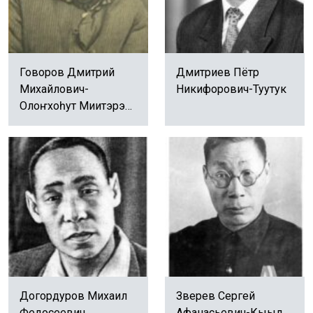
Говоров Дмитрий
Дмитриев Пётр
Михайлович-
Никифорович-Туутук
Олоҥхоһут Миитэрэй,
Ырыа Миитэрэй
Догордуров Михаил
Зверев Сергей
Федосеевич
Афанасьевич-Кыыл