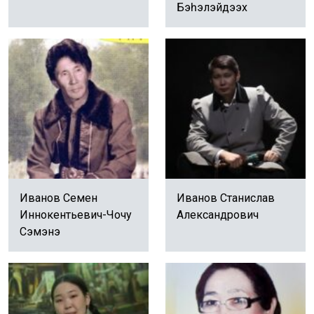
Бэһэлэйдээх
Иванов Семен
Иванов Станислав
Иннокентьевич-Чочу
Александрович
Сэмэнэ