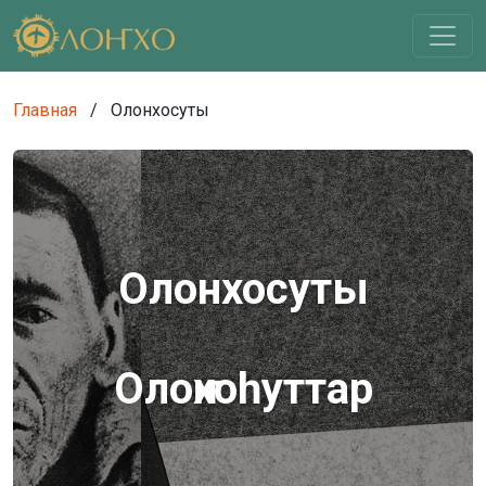
Главная
/
Олонхосуты
Олонхосуты
Олоҥхоһуттар