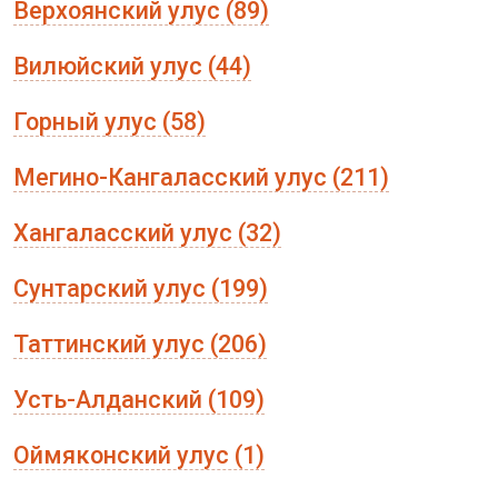
Верхоянский улус (89)
Вилюйский улус (44)
Горный улус (58)
Мегино-Кангаласский улус (211)
Хангаласский улус (32)
Сунтарский улус (199)
Таттинский улус (206)
Усть-Алданский (109)
Оймяконский улус (1)