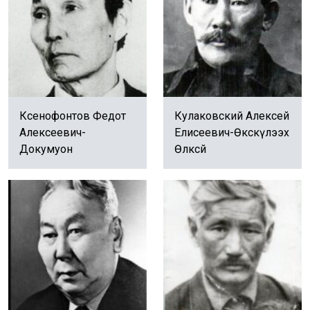
Ксенофонтов Федот
Кулаковский Алексей
Алексеевич-
Елисеевич-Өксөкүлээх
Докумуон
Өлөксөй