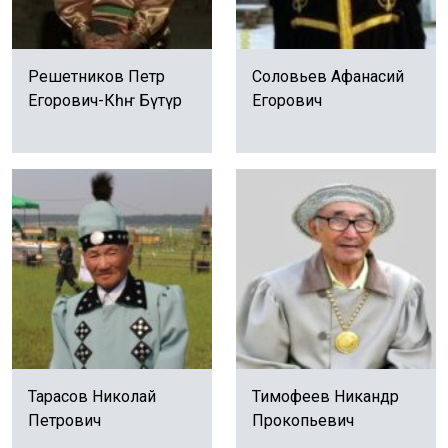
Решетников Петр
Соловьев Афанасий
Егорович-Көһөҥө Бүөтүр
Егорович
Тарасов Николай
Тимофеев Никандр
Петрович
Прокопьевич