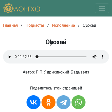
Главная
/
Подкасты
/
Исполнение
/
Оһуохай
Оһуохай
Автор: П.П. Ядрихинский-Бэдьээлэ
Поделитесь этой страницей