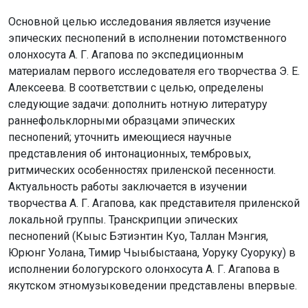
Основной целью исследования является изучение
эпических песнопений в исполнении потомственного
олонхосута А. Г. Агапова по экспедиционным
материалам первого исследователя его творчества Э. Е.
Алексеева. В соответствии с целью, определены
следующие задачи: дополнить нотную литературу
раннефольклорными образцами эпических
песнопений; уточнить имеющиеся научные
представления об интонационных, тембровых,
ритмических особенностях приленской песенности.
Актуальность работы заключается в изучении
творчества А. Г. Агапова, как представителя приленской
локальной группы. Транскрипции эпических
песнопений (Кыыс Бэтиэнтин Куо, Таллан Мэнгия,
Юрюнг Уолана, Тимир Чыыбыстаана, Уоруку Суоруку) в
исполнении бологурского олонхосута А. Г. Агапова в
якутском этномузыковедении представлены впервые.