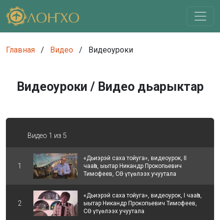
Главная
/
Видео
/
Видеоуроки
Видеоуроки /
Видео дьарыктар
Видео 1 из 5
«Дьиэрэй саха тойуга», видеоурок, II
1
чааһа, ыытар Никандр Прокопьевич
Тимофеев, СӨ үтүөлээх учуутала
«Дьиэрэй саха тойуга», видеоурок, I чааһа,
2
ыытар Никандр Прокопьевич Тимофеев,
СӨ үтүөлээх учуутала