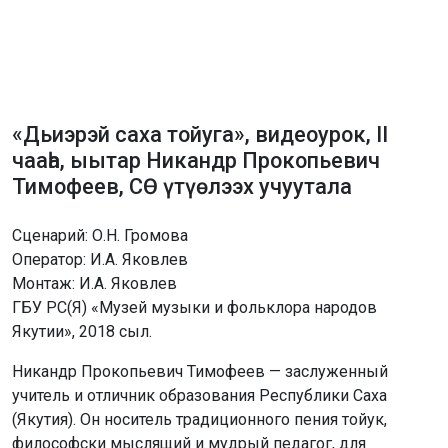
«Дьиэрэй саха тойуга», видеоурок, II
чааһа, ыытар Никандр Прокопьевич
Тимофеев, СӨ үтүөлээх учуутала
Сценарий: О.Н. Громова
Оператор: И.А. Яковлев
Монтаж: И.А. Яковлев
ГБУ РС(Я) «Музей музыки и фольклора народов
Якутии», 2018 сыл.
Никандр Прокопьевич Тимофеев — заслуженный
учитель и отличник образования Республики Саха
(Якутия). Он носитель традиционного пения тойук,
философски мыслящий и мудрый педагог, для