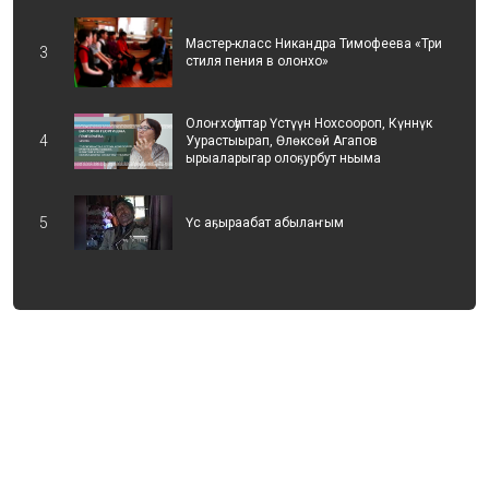
Мастер-класс Никандра Тимофеева «Три
3
стиля пения в олонхо»
Олоҥхоһуттар Үстүүн Нохсоороп, Күннүк
4
Уурастыырап, Өлөксөй Агапов
ырыаларыгар олоҕурбут ньыма
5
Үс аҕыраабат абылаҥым