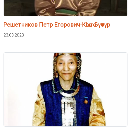
Решетников Петр Егорович-Көһөҥө Бүөтүр
23.03.2023