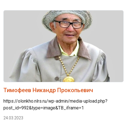
Тимофеев Никандр Прокопьевич
https://olonkho.nlrs.ru/wp-admin/media-upload.php?
post_id=992&type=image&TB_iframe=1
24.03.2023