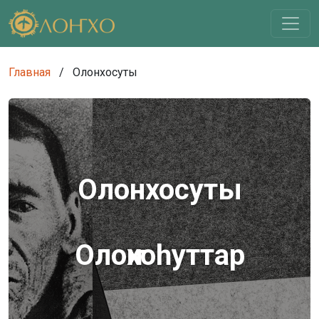
Главная
/
Олонхосуты
Олонхосуты
Олоҥхоһуттар