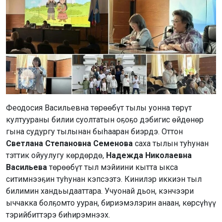
Феодосия Васильевна төрөөбүт тылы уонна төрүт
култуураны билии суолтатын оҕоҕо дэбигис өйдөнөр
гына судургу тылынан быһааран биэрдэ. Оттон
Светлана Степановна Семенова
саха тылын туһунан
тэттик ойуулугу көрдөрдө,
Надежда Николаевна
Васильева
төрөөбүт тыл мэйиини кытта ыкса
ситимнээҕин туһунан кэпсээтэ. Кинилэр иккиэн тыл
билимин хандьыдааттара. Учуонай дьон, кэнчээри
ыччакка болҕомто ууран, бириэмэлэрин анаан, көрсүһүү
тэрийбиттэрэ биһирэмнээх.