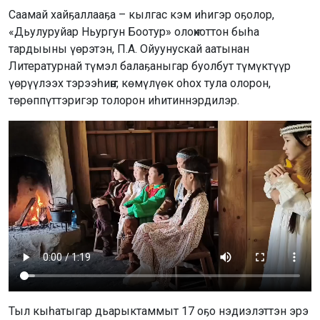
Саамай хайҕаллааҕа – кылгас кэм иһигэр оҕолор,
«Дьулуруйар Ньургун Боотур» олоҥхоттон быһа
тардыыны үөрэтэн, П.А. Ойуунускай аатынан
Литературнай түмэл балаҕаныгар буолбут түмүктүүр
үөрүүлээх тэрээһиҥҥэ, көмүлүөк оһох тула олорон,
төрөппүттэригэр толорон иһитиннэрдилэр.
Тыл кыһатыгар дьарыктаммыт 17 оҕо нэдиэлэттэн эрэ