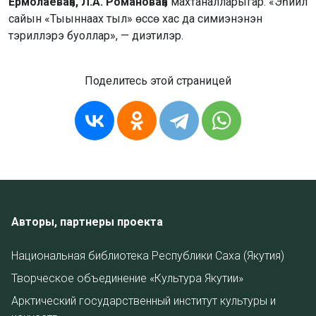
Ермолаеваҕа, Л.А. Романоваҕа
махтаналларыгар: «Эһиил
сайын «Тыыннаах тыл» өссө хас да симиэнэнэн
тэриллэрэ буоллар», — диэтилэр.
Поделитесь этой страницей
Авторы, партнеры проекта
Национальная библиотека Республики Саха (Якутия)
Творческое объединение «Культура Якутии»
Арктический государственный институт культуры и