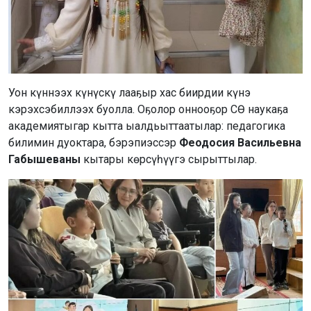
Уон күннээх күнүскү лааҕыр хас биирдии күнэ
кэрэхсэбиллээх буолла. Оҕолор оннооҕор СӨ наукаҕа
академиятыгар кытта ыалдьыттаатылар: педагогика
билимин дуоктара, бэрэпиэссэр
Феодосия Васильевна
Габышеваны
кытары көрсүһүүгэ сырыттылар.