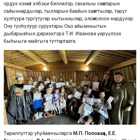
ордук кэмҥэ элбэҕи биллилэр, сахалыы саҥаларын
сайыннардылар, тылларын баайын хаҥаттылар, төрүт
култуура тургутугар кытыннылар, олоҥхолоон көрдүлэр.
Ону туоһулуур суруктары Оҕо айымньытын
дыбарыаһын дириэктэрэ Т.И. Иванова үөрүүлээх
быһыыга-майгыга туттартаата.
Төрөппүттэр уһуйааччыларга
М.П. Поповаҕа, Е.Е.