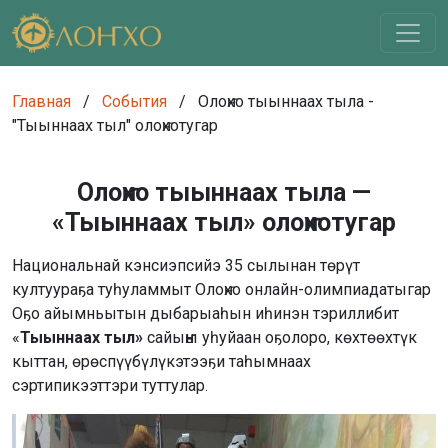
Главная
/
События
/
Олоҥхо тыыннаах тыла -
"Тыыннаах тыл" олоҥхотугар
Олоҥхо тыыннаах тыла —
«Тыыннаах тыл» олоҥхотугар
Национальнай кэнсиэпсийэ 35 сылынан төрүт
култуураҕа туһуламмыт Олоҥхо онлайн-олимпиадатыгар
Оҕо айымньытын дыбарыаһын иһинэн тэриллибит
«
Тыыннаах тыл»
сайыҥҥы уһуйаан оҕолоро, көхтөөхтүк
кыттан, өрөспүүбүлүкэтээҕи таһымнаах
сэртипикээттэри туттулар.