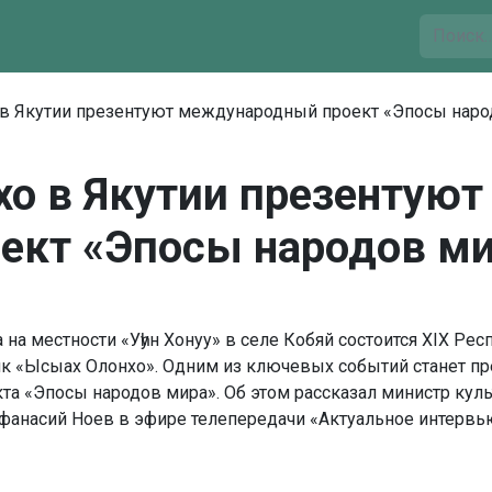
в Якутии презентуют международный проект «Эпосы наро
хо в Якутии презентую
ект «Эпосы народов м
а на местности «Уһун Хонуу» в селе Кобяй состоится XIX Ре
к «Ысыах Олонхо». Одним из ключевых событий станет пр
а «Эпосы народов мира». Об этом рассказал министр куль
фанасий Ноев в эфире телепередачи «Актуальное интервь