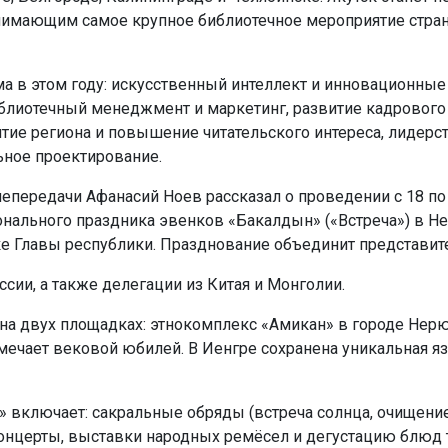
нимающим самое крупное библиотечное мероприятие стра
 в этом году: искусственный интеллект и инновационные 
блиотечный менеджмент и маркетинг, развитие кадрового 
тие региона и повышение читательского интереса, лидерс
ьное проектирование.
елепередачи Афанасий Ноев рассказал о проведении с 18 по
нального праздника эвенков «Бакалдын» («Встреча») в Н
ке Главы республики. Празднование объединит представит
ссии, а также делегации из Китая и Монголии.
на двух площадках: этнокомплекс «Амикан» в городе Нерю
тмечает вековой юбилей. В Иенгре сохранена уникальная я
 включает: сакральные обряды (встреча солнца, очищение
онцерты, выставки народных ремёсел и дегустацию блюд 