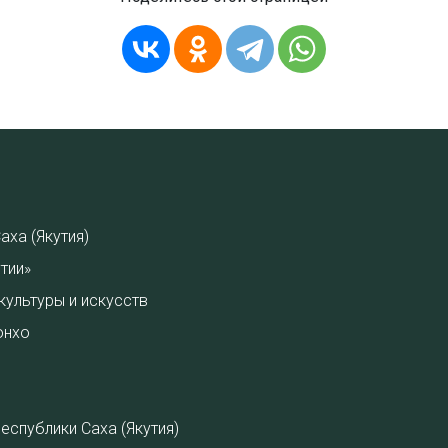
аха (Якутия)
тии»
культуры и искусств
онхо
спублики Саха (Якутия)