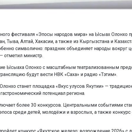
ного фестиваля «Эпосы народов мира» на Ысыах Олонхо пр
, Тыва, Алтай, Хакасии, а также из Кыргызстана и Казахст
обенно символично: праздник объединяет народы вокруг 
— отметил министр.
ие Ысыаха Олонхо с масштабным театрализованным пред
трансляцию будут вести НВК «Саха» и радио «Тэтим».
лонхо станет площадка «Вкус улусов Якутии» — традицио
 гастрономический потенциал региона.
ючает более 30 конкурсов. Центральными событиями ста
эпоса среди детей, молодёжи и взрослых, а также конкурс 
пройдет конкурс «Якутское железо: возрождение 2026» с 