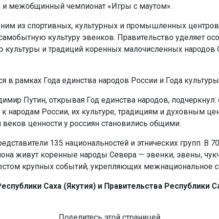
я и межобщинный чемпионат «Игры с маутом».
дним из спортивных, культурных и промышленных центров
 самобытную культуру эвенков. Правительство уделяет ос
ю культуры и традиций коренных малочисленных народов С
я в рамках Года единства народов России и Года культуры
имир Путин, открывая Год единства народов, подчеркнул: 
к народам России, их культуре, традициям и духовным це
 веков ценности у россиян становились общими.
едставители 135 национальностей и этнических групп. В 7
она живут коренные народы Севера — эвенки, эвены, чукч
местом крупных событий, укрепляющих межнациональное с
еспублики Саха (Якутия) и Правительства Республики Са
Поделитесь этой страницей