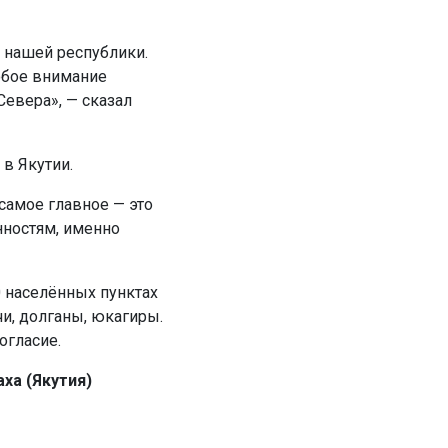
 нашей республики.
обое внимание
евера», — сказал
 в Якутии.
самое главное — это
нностям, именно
0 населённых пунктах
и, долганы, юкагиры.
огласие.
ха (Якутия)