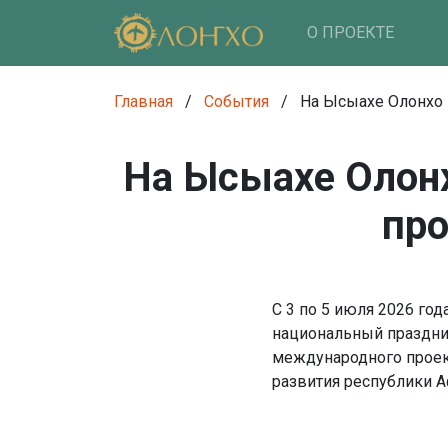
О ПРОЕКТЕ
Главная
/
События
/
На Ысыахе Олонхо 
На Ысыахе Олон
про
С 3 по 5 июля 2026 год
национальный праздни
международного проект
развития республики А