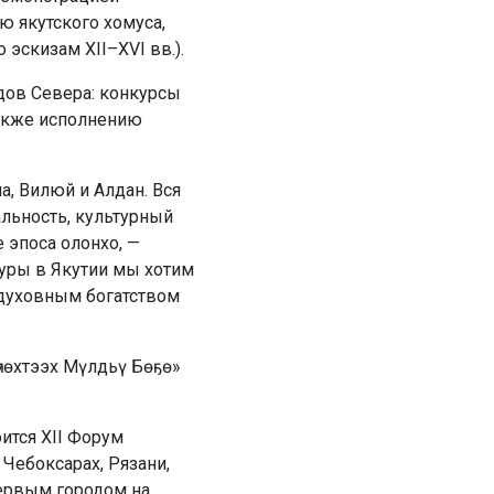
ю якутского хомуса,
эскизам XII–XVI вв.).
дов Севера: конкурсы
также исполнению
а, Вилюй и Алдан. Вся
льность, культурный
 эпоса олонхо, —
туры в Якутии мы хотим
а духовным богатством
үөхтээх Мүлдьү Бөҕө»
.
оится XII Форум
 Чебоксарах, Рязани,
первым городом на