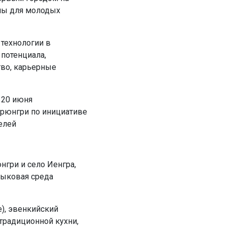
ны для молодых
технологии в
потенциала,
тво, карьерные
 20 июня
ерюнгри по инициативе
елей
нгри и село Иенгра,
зыковая среда
), эвенкийский
традиционной кухни,