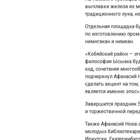
выплавки железа из ме
традиционного лука, но
Отдельная площадка б
по изготовлению пром
нимнгакан и нимкан.
«Кобяйский район — эт
философия Ысыаха буде
код, сочетания многооб
подчеркнул Афанасий Н
сделать акцент на том,
является именно эпос»
Завершится праздник 
и торжественной пере
Также Афанасий Ноев об
молодых библиотекарей
Иркутске, Екатеринбур