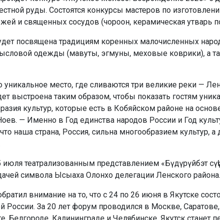
стной руды. Состоятся конкурсы мастеров по изготовлени
жей и священных сосудов (чороон, керамическая утварь по 
удет посвящена традициям коренных малочисленных наро
ысловой одежды (мавуты, эгмуны, меховые коврики), а 
о уникальное место, где сливаются три великие реки — Лен
т выстроена таким образом, чтобы показать гостям уника
разия культур, которые есть в Кобяйском районе на основе
оев. — Именно в Год единства народов России и Год куль
 что наша страна, Россия, сильна многообразием культур, 
.
5 июля театрализованным представлением «Бүдүрүйбэт сүһ
дачей символа Ысыаха Олонхо делегации Ленского района
ратил внимание на то, что с 24 по 26 июня в Якутске сост
 России. За 20 лет форум проводился в Москве, Саратове,
ге, Белгороде, Калининграде и Челябинске. Якутск станет 