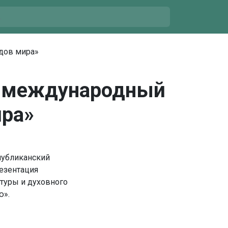
дов мира»
т международный
ира»
спубликанский
езентация
туры и духовного
ю».