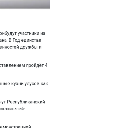
ибудут участники из
ана. В Год единства
ценностей дружбы и
ставлением пройдёт 4
нные кухни улусов как
нут Республиканский
сказителей-
демонстрацией