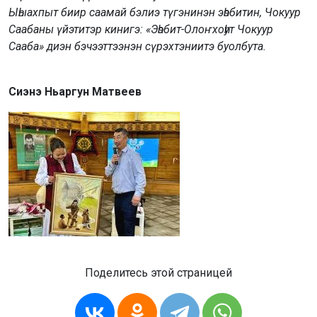
Ыһыахпыт биир саамай бэлиэ түгэнинэн эһэбитин, Чокуур
Саабаны үйэтитэр кинигэ: «Эһэбит-Олоҥхоһут Чокуур
Сааба» диэн бэчээттээнэн сүрэхтэниитэ буолбута.
Сиэнэ Ньаргун Матвеев
Поделитесь этой страницей