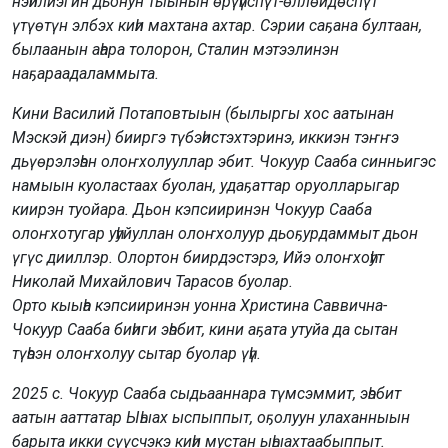
нэһилиэгин дьонун тыынын өрүһүспүт-өллөйдөспүт
үтүөтүн элбэх киһи махтана ахтар. Сэрии саҕана бултаан,
былаанын аһара толорон, Сталин мэтээлинэн
наҕараадаламмыта.
Кини Василий Потаповтыын (былыргы хос аатынан
Мэскэй диэн) бииргэ түбэһистэхтэринэ, иккиэн тэҥҥэ
дьүөрэлэһэн олоҥхолууллар эбит. Чокуур Сааба синньигэс
намыын куоластаах буолан, удаҕаттар оруолларыгар
киирэн туойара. Дьон кэпсииринэн Чокуур Сааба
олоҥхотугар уһуйуллан олоҥхолуур дьоҕурдаммыт дьон
үгүс дииллэр. Олортон биирдэстэрэ, Ийэ олоҥхоһут
Николай Михайлович Тарасов буолар.
Орто кыыһа кэпсииринэн уонна Христина Саввична-
Чокуур Сааба биһиги эһэбит, кини аҕата утуйа да сытан
түһээн олоҥхолуу сытар буолар үһү.
2025 с. Чокуур Сааба сыдьааннара түмсэммит, эһэбит
аатын ааттатар Ыһыах ыспыппыт, оҕолуун улаханныын
барыта икки сүүсчэкэ киһи мустан ыһыахтаабыппыт.