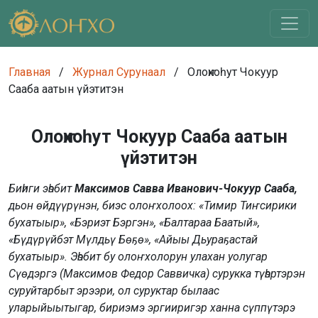
Главная
/
Журнал Сурунаал
/
Олоҥхоһут Чокуур
Сааба аатын үйэтитэн
Олоҥхоһут Чокуур Сааба аатын
үйэтитэн
Биһиги эһэбит
Максимов Савва Иванович-Чокуур Сааба,
дьон өйдүүрүнэн, биэс олоҥхолоох: «Тимир Тиҥсирики
бухатыыр», «Бэриэт Бэргэн», «Балтараа Баатый»,
«Бүдүрүйбэт Мүлдьү Бөҕө», «Айыы Дьураҕастай
бухатыыр». Эһэбит бу олоҥхолорун улахан уолугар
Сүөдэргэ (Максимов Федор Саввичка) сурукка түһэртэрэн
суруйтарбыт эрээри, ол суруктар былаас
уларыйыытыгар, бириэмэ эргииригэр ханна сүппүтэрэ