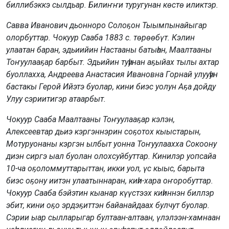
биллибэккэ сылдьар. Билиҥҥи туругунан көстө иликтэр.
Савва Иванович дьонноро Солоҕон Тыымпынайыгар
олорбуттар. Чокуур Сааба 1883 с. төрөөбүт. Кэлин
улаатан баран, эдьиийин Настааны батыһан, Маалтааны
Тоҥуулааҕар барбыт. Эдьийин туһунан аҕыйах тылы ахтар
буоллахха, Андреева Анастасия Ивановна Горнай улууһун
бастакы Герой Ийэтэ буолар, кини биэс уолун Аҕа дойду
Улуу сэриитигэр атаарбыт.
Чокуур Сааба Маалтааны Тоҥуулааҕар кэлэн,
Алексеевтар дьиэ кэргэннэрин соҕотох кыыстарын,
Мотуруонаны кэргэн ылбыт уонна Тоҥуулаахха Сокоону
диэн сиргэ ыал буолан олохсуйбуттар. Кинилэр уопсайа
10-ча оҕоломмуттарыттан, икки уол, үс кыыс, барыта
биэс оҕону иитэн улаатыннаран, киһи-хара оҥоробуттар.
Чокуур Сааба бэйэтин кыанар күүстээх киһиннэн биллэр
эбит, кини оҕо эрдэҕиттэн байанайдаах булчут буолар.
Сэрии ыар сылларыгар бултаан-алтаан, үлэлээн-хамнаан